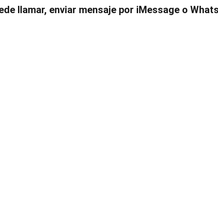
ede llamar, enviar mensaje por iMessage o Whats
Inicio
Servicios
Contáctenos
Sobre Nosotros
Blo
En 
ARTIS,
stamos aqu