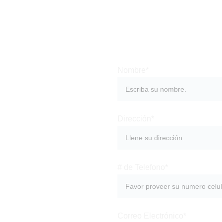
Nombre*
ara 
Dirección*
# de Telefono*
n 
Correo Electrónico*