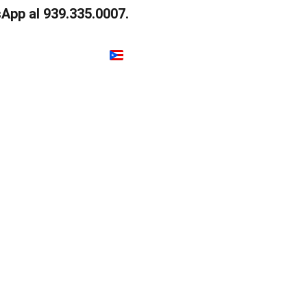
App al 939.335.0007.
g
DIY BY ARTIS
í 